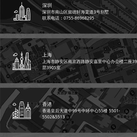
深圳
深圳市南山区懿德轩
海棠道3号别墅
联系电话：0755-86968295
上海
上海市静安区南京西路
静安嘉里中心办公楼二座
39
层3905室
香港
香港皇后大道中99号
中环中心55楼 5501-
5502&5513