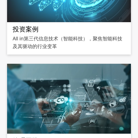
投资案例
All in第三代信息技术（智能科技），聚焦智能科技
及其驱动的行业变革