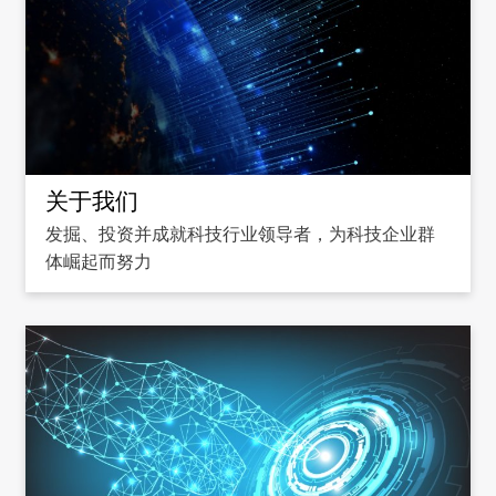
关于我们
发掘、投资并成就科技行业领导者，为科技企业群
体崛起而努力