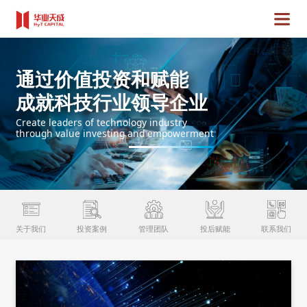
通过价值投资和赋能
成就科技行业领导企业
Create leaders of technology industry
through value investing and empowerment
关于我们
投资案例
管理团队
投后赋能
联系我们