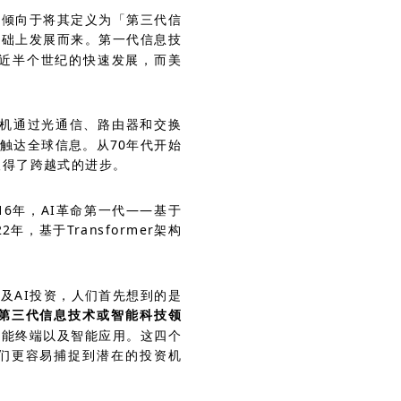
更倾向于将其定义为「第三代信
基础上发展而来。第一代信息技
技近半个世纪的快速发展，而美
C机通过光通信、路由器和交换
触达全球信息。从70年代开始
取得了跨越式的进步。
16年，AI革命第一代——基于
，基于Transformer架构
及AI投资，人们首先想到的是
第三代信息技术或智能科技领
智能终端以及智能应用。这四个
们更容易捕捉到潜在的投资机