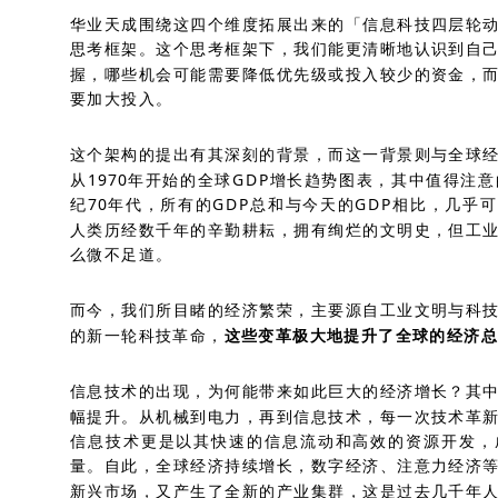
华业天成围绕这四个维度拓展出来的「信息科技四层轮
思考框架。这个思考框架下，我们能更清晰地认识到自
握，哪些机会可能需要降低优先级或投入较少的资金，
要加大投入。
这个架构的提出有其深刻的背景，而这一背景则与全球
从1970年开始的全球GDP增长趋势图表，其中值得注
纪70年代，所有的GDP总和与今天的GDP相比，几乎
人类历经数千年的辛勤耕耘，拥有绚烂的文明史，但工
么微不足道。
而今，我们所目睹的经济繁荣，主要源自工业文明与科
的新一轮科技革命，
这些变革极大地提升了全球的经济总
信息技术的出现，为何能带来如此巨大的经济增长？其
幅提升。从机械到电力，再到信息技术，每一次技术革
信息技术更是以其快速的信息流动和高效的资源开发，
量。自此，全球经济持续增长，数字经济、注意力经济
新兴市场，又产生了全新的产业集群，这是过去几千年