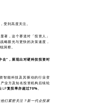
下，受到高度关注。
发显著，这个赛道对「投资人」
的战略眼光与更快的决策速度，
锐洞察。
中去”，展现出对硬科技投资时
投资智能科技及其驱动的行业变
部产业方及知名投资机构后续轮
LP
复投率亦超过70%
。
被他们紧密关注？新一代企投家