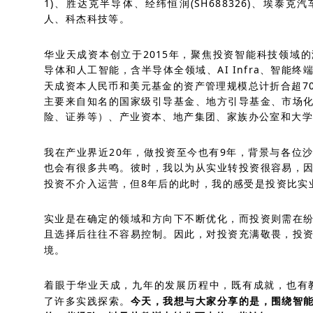
1)、胜达克半导体、经纬恒润(SH688326)、埃泰
人、科杰科技等。
华业天成资本创立于2015年，聚焦投资智能科技领域
导体和人工智能，含半导体全领域、AI Infra、智能
天成资本人民币和美元基金的资产管理规模总计折合超7
主要来自知名的国家级引导基金、地方引导基金、市场
险、证券等）、产业资本、地产集团、家族办公室和大学
我在产业界近20年，做投资至今也有9年，背景与各位
也会有很多共鸣。彼时，我以为从实业转投资很容易，
投资不介入运营，但8年后的此时，我的感受是投资比实
实业是在确定的领域和方向下不断优化，而投资则需在
且选择后往往不容易控制。因此，对投资充满敬畏，投
境。
着眼于华业天成，九年的发展历程中，既有成就，也有
了许多实践探索。
今天，我想与大家分享的是，围绕智