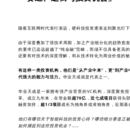
随着互联网时代渐行渐远，硬科技投资逐渐走到聚光灯
由于深度叠加了强技术周期，加之产业细分化的趋势愈
的要求已远远超越了“纯金融”范畴，而须不仅具备更高
还要有对技术的深度理解，和从技术转化为商业价值的敏
有这样一类投资机构，他们是“从产业中来”，更“到产业
代强大的能力与活力。
华业天成就是代表之一。
华业天成是一家拥有强产业背景的VC机构，深度聚焦
革。成立九年来，在管金额
超70亿
，
近七成项目
获得头
融资加持，
超1/3项目
成长为独角兽或准独角兽，近期基金
他们有哪些关于智能科技的投资心得？哪些细分赛道正
如何捕捉到这些投资机会？……