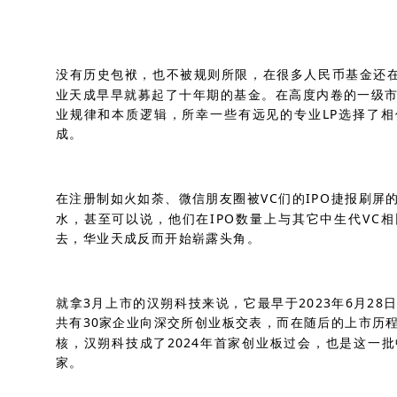
没有历史包袱，也不被规则所限，在很多人民币基金还在
业天成早早就募起了十年期的基金。在高度内卷的一级
业规律和本质逻辑，所幸一些有远见的专业LP选择了
成。
在注册制如火如荼、微信朋友圈被VC们的IPO捷报刷屏
水，甚至可以说，他们在IPO数量上与其它中生代VC
去，华业天成反而开始崭露头角。
就拿3月上市的汉朔科技来说，它最早于2023年6月2
共有30家企业向深交所创业板交表，而在随后的上市历
核，汉朔科技成了2024年首家创业板过会，也是这一
家。