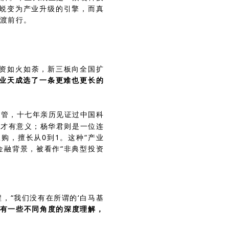
，蜕变为产业升级的引擎，而真
渡前行。
投资如火如荼，新三板向全国扩
业天成选了一条更难也更长的
高管，十七年亲历见证过中国科
技才有意义；杨华君则是一位连
购，擅长从0到1。这种“产业
金融背景，被看作“非典型投资
，“我们没有在所谓的‘白马基
业有一些不同角度的深度理解，