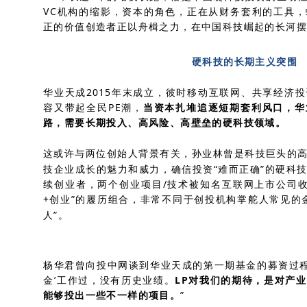
VC机构的缩影，资本的角色，正在从财务套利的工具
正的价值创造者正以舟楫之力，在中国科技崛起的长河摆
硬科技的长期主义突围
华业天成2015年末成立，彼时移动互联网、共享经济
容又带起全民PE潮，
当资本扎堆追逐短期套利风口，华
路，需要长期投入、高风险、高壁垒的硬科技领域。
这或许与两位创始人背景有关，孙业林曾是科技巨头的
技企业成长的魅力和威力，确信投资“难而正确”的硬科
续创业者，两个创业项目/技术被知名互联网上市公司收
+创业”的履历组合，非常不同于创投机构掌舵人常见的
人”。
杨华君曾向投中网谈到华业天成的第一期基金的募资过程
金’工作过，没有历史业绩。
LP对我们的期待，是对产
能够投出一些不一样的项目。
”