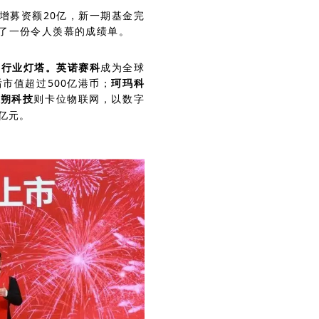
年新增募资额20亿，新一期基金完
出了一份令人羡慕的成绩单。
的行业灯塔。
英诺赛科
成为全球
市值超过500亿港币；
珂玛科
汉朔科技
则卡位物联网，以数字
亿元。