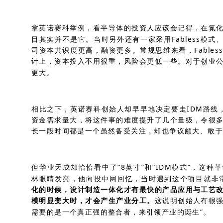
拿英诺赛科举例，看半导体的投资人应该会记得，在氮
目其实并不是它。当时另外还有一家采用Fabless模式
司资本共识度更高，融资更多。常规思维来看，Fable
计上，资本投入不用很重，风险会更低一些。对于创业
更大。
相比之下，英诺赛科创始人却早早地决定要走IDM路线
资金需求量大，将这件事的难度提升了几个量级，令很
长一段时间都是一个虽然备受关注，却也争议颇大、敢
但华业天成却恰恰看中了“8英寸”和“IDM模式”，这
林眼睛发亮，他向投中网回忆，当时遇到这个项目就非常
化的时候，设计制造一体化才有最快的产品应用与工艺
模明显变大时，才会产生产业分工。
这说明创始人有很
需要的是一个真正强的整合者，来引领产业的诞生”。