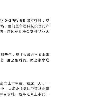
为5+2的投资期限拉扯时，华
市场，他们坚守硬科技投资的产
相信，连续多期基金支持华业天
的那些年，华业天成并不显山露
相比一度是落后的。而当潮水退
8日递交上市申请。在这一天，一
程中，大多企业撤回申请终止审
批中目前唯一最终走向上市的一