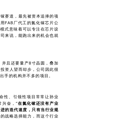
化镓赛道，最先被资本追捧的项
、用FAB厂代工的氮化镓芯片公
ss模式意味着可以专注在芯片设
公司来说，能跑出来的机会也就
，并且还要量产8寸晶圆，叠加
多投资人望而却步，公司因此很
于出手的机构并不多的项目。
种革命性、引领性项目常常让孙业
兴奋，“
在氮化镓还没有产业
改进的迭代速度，只有当行业规
强的战略选择能力，而这个行业