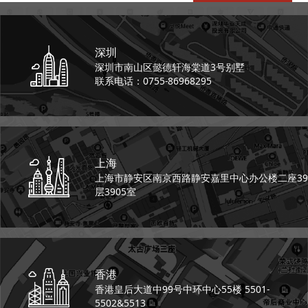
深圳
深圳市南山区懿德轩
海棠道3号别墅
联系电话：0755-86968295
上海
上海市静安区南京西路
静安嘉里中心办公楼二座
39
层3905室
香港
香港皇后大道中99号
中环中心55楼 5501-
5502&5513