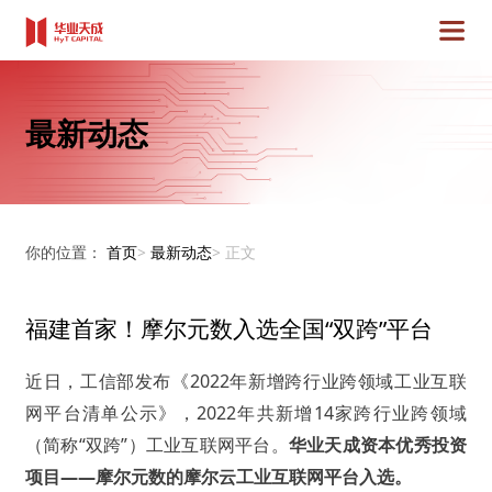
最新动态
你的位置：
首页
>
最新动态
>
正文
福建首家！摩尔元数入选全国“双跨”平台
近日，工信部发布《2022年新增跨行业跨领域工业互联
网平台清单公示》，2022年共新增14家跨行业跨领域
（简称“双跨”）工业互联网平台。
华业天成资本优秀投资
项目——摩尔元数的摩尔云工业互联网平台入选。