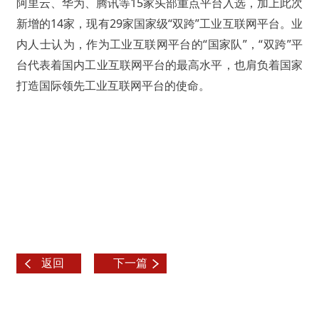
阿里云、华为、腾讯等15家头部重点平台入选，加上此次
新增的14家，现有29家国家级“双跨”工业互联网平台。业
内人士认为，作为工业互联网平台的“国家队”，“双跨”平
台代表着国内工业互联网平台的最高水平，也肩负着国家
打造国际领先工业互联网平台的使命。
返回
下一篇