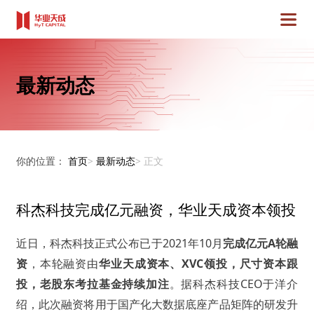
最新动态
你的位置：
首页
>
最新动态
>
正文
科杰科技完成亿元融资，华业天成资本领投
近日，科杰科技正式公布已于
2021
年
10
月
完成亿元
A
轮融
资
，本轮融资由
华业天成资本、
XVC
领投，尺寸资本跟
投，老股东考拉基金持续加注
。据科杰科技
CEO
于洋介
绍，此次融资将用于国产化大数据底座产品矩阵的研发升