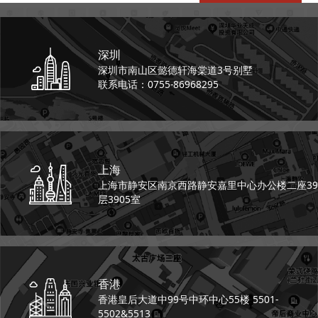
深圳
深圳市南山区懿德轩
海棠道3号别墅
联系电话：0755-86968295
上海
上海市静安区南京西路
静安嘉里中心办公楼二座
39
层3905室
香港
香港皇后大道中99号
中环中心55楼 5501-
5502&5513