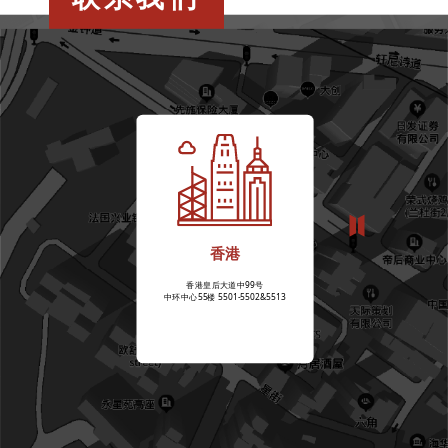
香港
香港皇后大道中99号
中环中心55楼 5501-5502&5513