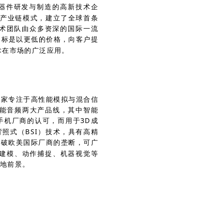
器件研发与制造的高新技术企
ure）全产业链模式，建立了全球首条
心技术团队由众多资深的国际一流
目标是以更低的价格，向客户提
术在市场的广泛应用。
一家专注于高性能模拟与混合信
智能音频两大产品线，其中智能
手机厂商的认可，而用于3D成
的背照式（BSI）技术，具有高精
打破欧美国际厂商的垄断，可广
D建模、动作捕捉、机器视觉等
地前景。