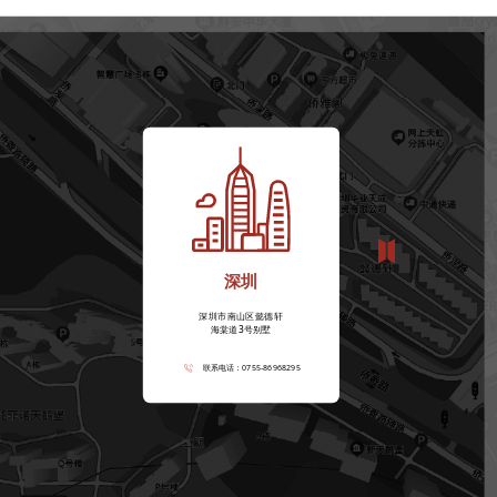
深圳
深圳市南山区懿德轩
海棠道3号别墅
联系电话：0755-86968295