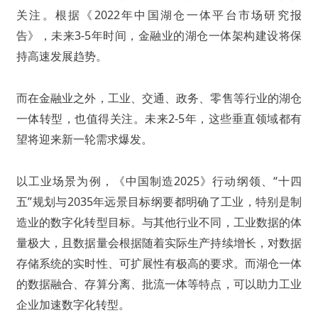
关注。根据《2022年中国湖仓一体平台市场研究报
告》，未来3-5年时间，金融业的湖仓一体架构建设将保
持高速发展趋势。
而在金融业之外，工业、交通、政务、零售等行业的湖仓
一体转型，也值得关注。未来2-5年，这些垂直领域都有
望将迎来新一轮需求爆发。
以工业场景为例，《中国制造2025》行动纲领、“十四
五”规划与2035年远景目标纲要都明确了工业，特别是制
造业的数字化转型目标。与其他行业不同，工业数据的体
量极大，且数据量会根据随着实际生产持续增长，对数据
存储系统的实时性、可扩展性有极高的要求。而湖仓一体
的数据融合、存算分离、批流一体等特点，可以助力工业
企业加速数字化转型。