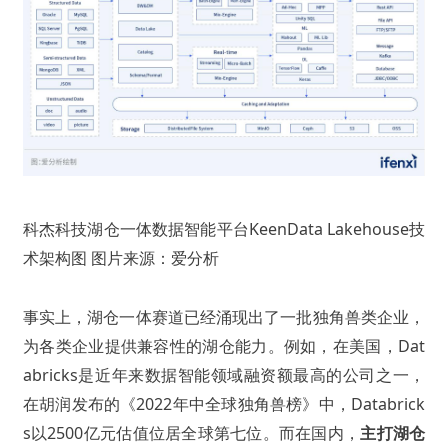
科杰科技湖仓一体数据智能平台KeenData Lakehouse技
术架构图 图片来源：爱分析
事实上，湖仓一体赛道已经涌现出了一批独角兽类企业，
为各类企业提供兼容性的湖仓能力。例如，在美国，Dat
abricks是近年来数据智能领域融资额最高的公司之一，
在胡润发布的《2022年中全球独角兽榜》中，Databrick
s以2500亿元估值位居全球第七位。而在国内，
主打湖仓