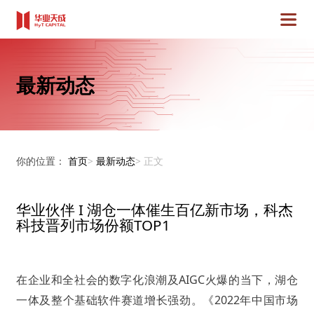
最新动态
你的位置：
首页
>
最新动态
>
正文
华业伙伴 I 湖仓一体催生百亿新市场，科杰
科技晋列市场份额TOP1
在企业和全社会的数字化浪潮及AIGC火爆的当下，湖仓
一体及整个基础软件赛道增长强劲。《2022年中国市场