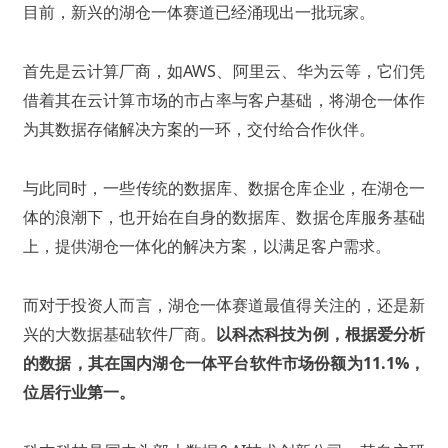
目前，新兴的湖仓一体赛道已经涌现出一批玩家。
首先是云计算厂商，如AWS、阿里云、华为云等，它们凭
借着其在云计算市场的市占率与客户基础，将湖仓一体作
为其数据存储解决方案的一环，交付给合作伙伴。
与此同时，一些传统的数据库、数据仓库企业，在湖仓一
体的浪潮下，也开始在自身的数据库、数据仓库服务基础
上，提供湖仓一体化的解决方案，以满足客户需求。
而对于投资人而言，湖仓一体赛道最值得关注的，还是新
兴的大数据基础软件厂商。
以
科杰科技
为例，根据爱分析
的数据，其在国内湖仓一体平台软件市场份额为11.1%，
位居行业第一。