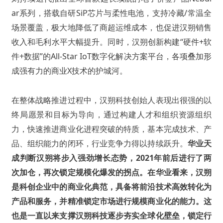
ar系列，搭载自研SiP芯片与柔性电池，支持冷藏/常温全
场景覆盖，极大地降低了商超运维成本，也促进汉朔销售
收入和毛利水平大幅提升。同时，汉朔创新构建“硬件+软
件+数据”的All-Star IoT数字化解决方案平台，各项叠加形
成强有力的商业X技术的护城河。
在整体战略推进过程中，汉朔科技创始人表现出很强的以
终局愿景和目标为导向，通过构建人才和组织资源组织
力，快速推进商业化进程突破的特质，基本完成技术、产
品、组织能力的闭环，行业竞争力得以持续跃升。
华业天
成判断汉朔将步入强劲增长态势，2021年前后进行了两
次加仓，再次锁定规模化爆发的拐点。在华业看来，汉朔
是科创企业中的商业化典范，具备将前沿技术高效转化为
产品和服务，并精准锁定市场进行规模商业化的能力。这
也是一直以来支撑汉朔科技逐步夯实全球化壁垒，锁定行