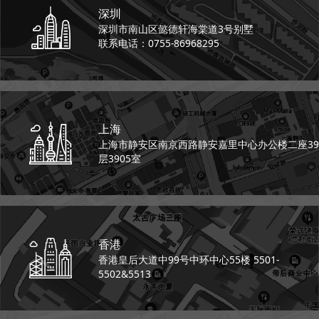
深圳
深圳市南山区懿德轩
海棠道3号别墅
联系电话：0755-86968295
上海
上海市静安区南京西路
静安嘉里中心办公楼二座
39
层3905室
香港
香港皇后大道中99号
中环中心55楼 5501-
5502&5513