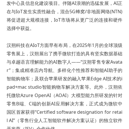
发中心及信息化建设项目。伴随AI浪潮的迅猛发展，AI正
在与IoT发生实质性融合，混合5G蜂窝/非地面网络(NTN)
将促进超大规模连接，IoT市场将从更广泛的连接和硬件
选择中获益。
汉朔科技在AIoT方面早有布局，在2025年1月的全球顶级
零售展上，汉朔展出了携手微软打造的具有坚实数据基础
与卓越语言理解能力的AI数字人——“汉朔零售专家Avata
r”；集成精准店内导航、多样化个性推荐和智能AI助手的
智能购物车；及联合苹果研发的融入苹果Edge AI技术的i
pad+mac studio智能购物车解决方案等。此外，汉朔依
托微软Azure OpenAI（AOAI）大模型能力所研发的针对
零售B端、C端的创新AI应用解决方案，正式成为微软中
国区首家获得“Certified software designation for retai
l AI”（零售行业人工智能软件解决方案认证）的独立软件
开发商（ISV）合作伙伴。