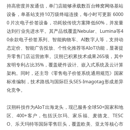
持高密度并发通信，单门店能够承载数百台蜂窝网络基站
设备，单基站支持10万级终端连接，每小时可更新 6000
0 片次电子价签设备，功耗较传统方案降低60%，并发量
达到行业先进水平。其产品线覆盖Nebular、Lumina等4
0余款电子价签系列、智能购物车、AI数字人等，支持动
态定价、智能广告投放、个性化推荐等AIoT功能，显著提
升零售门店运营效率。汉朔已积累技术成果265项，其中
发明专利占比35%，覆盖硬件设计、嵌入式系统及云计算
架构。同时，还主导《零售电子价签系统通用规范》国家
标准编制，技术路线与国际巨头SES-Imagotag形成差异
化竞争。
汉朔科技作为AIoT出海龙头，现已服务全球50+国家和地
区、400+客户，包括沃尔玛、家乐福、麦德龙、TESC
O、乐天玛特等国际零售巨头，覆盖欧美、亚太等核心市