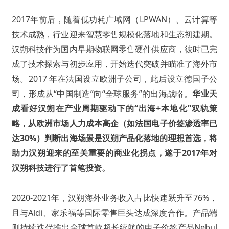
2017年前后，随着低功耗广域网（LPWAN）、云计算等
技术成熟，行业迎来智慧零售规模化落地和生态初建期。
汉朔科技作为国内早期物联网零售硬件供应商，彼时已完
成了技术探索与初步应用，开始迭代突破并瞄准了海外市
场。2017 年在法国设立欧洲子公司，此后设立德国子公
司，形成从“中国制造”向“全球服务”的出海战略。
华业天
成看好汉朔在产业周期驱动下的“出海+本地化”双轨策
略，从欧洲市场人力成本高企（如法国电子价签渗透率已
达30%）判断出海场景是汉朔产品化落地的理想首选，将
助力汉朔迎来的至关重要的商业化拐点，遂于2017年对
汉朔科技进行了首笔投资。
2020-2021年，汉朔海外业务收入占比快速跃升至76%，
且与Aldi、家乐福等国际零售巨头达成深度合作。产品端
则持续迭代推出全球首款超长续航的电子价签产品Nebul