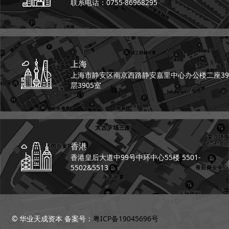
联系电话：0755-86968295
上海
上海市静安区南京西路
静安嘉里中心办公楼二座
39
层3905室
香港
香港皇后大道中99号
中环中心55楼 5501-
5502&5513
© 华业天成资本 备案号：
粤ICP备19045696号