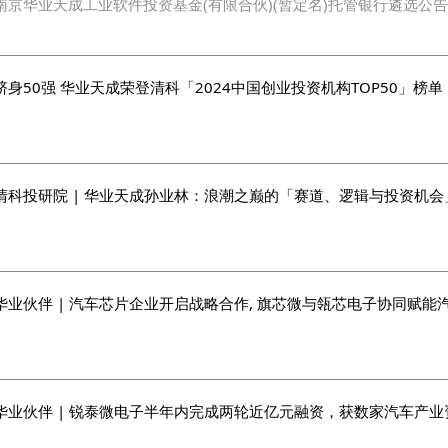
南京华业天成工业软件投资基金(有限合伙)(暂定名)托管银行遴选公告
跻身50强 华业天成荣登清科「2024中国创业投资机构TOP50」榜单
清科投研院 | 华业天成孙业林：浪潮之巅的「赛道、逻辑与投资机会
华业伙伴 | 汽车芯片企业开启战略合作, 旗芯微与瓴芯电子协同赋能
华业伙伴 | 锐泰微电子半年内完成两轮近亿元融资，获数家汽车产业