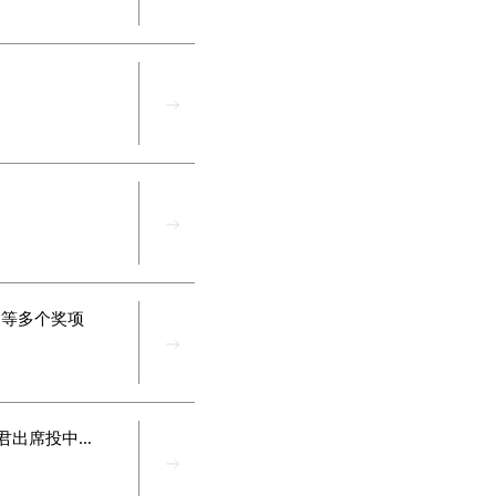
』等多个奖项
卷参数、卷融资、卷市场，硬科技投资需要耐心资本 | 华业天成杨华君出席投中年会圆桌分享