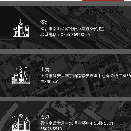
深圳
深圳市南山区懿德轩
海棠道3号别墅
联系电话：0755-86968295
上海
上海市静安区南京西路
静安嘉里中心办公楼二座
39
层3905室
香港
香港皇后大道中99号
中环中心55楼 5501-
5502&5513