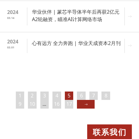
华业伙伴 | 篆芯半导体半年后再获2亿元
2024
03.14
A2轮融资，瞄准AI计算网络市场
2024
心有远方 全力奔跑 | 华业天成资本2月刊
03.01
1
2
3
4
5
6
7
8
9
10
...
16
17
联系我们